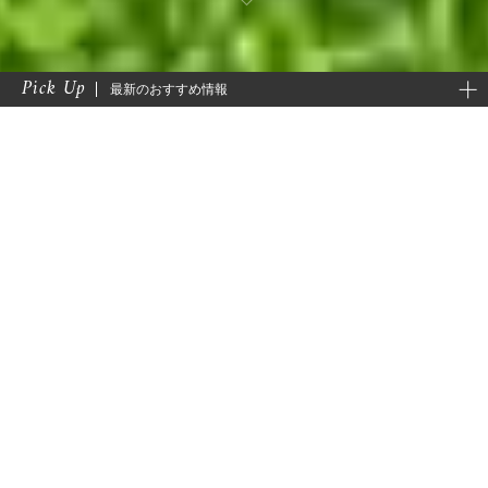
閉じる
Pick Up
最新のおすすめ情報
閉
このたびの令和８年熊本地震により被害に遭われた皆さ
まに、謹んでお見舞い申し上げます。
被災地の一日も早い復興と、皆さまの平穏な日常が戻り
ますことを心よりお祈りいたします。
【予約受付中】ＰＧＭホテルリゾート沖縄