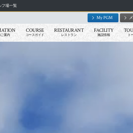
ゴルフ場一覧
My PGM
MATION
COURSE
RESTAURANT
FACILITY
TO
のご案内
コースガイド
レストラン
施設情報
ト