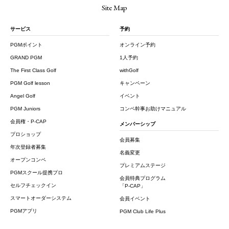
Site Map
サービス
予約
PGMポイント
オンライン予約
GRAND PGM
1人予約
The First Class Golf
withGolf
PGM Golf lesson
キャンペーン
Angel Golf
イベント
PGM Juniors
コンペ幹事お助けマニュアル
会員権・P-CAP
メンバーシップ
プロショップ
会員募集
年次登録者募集
名義変更
オープンコンペ
プレミアムステージ
PGMスクール提携プロ
会員特典プログラム
セルフチェックイン
「P-CAP」
スマートオーダーシステム
会員イベント
PGMアプリ
PGM Club Life Plus