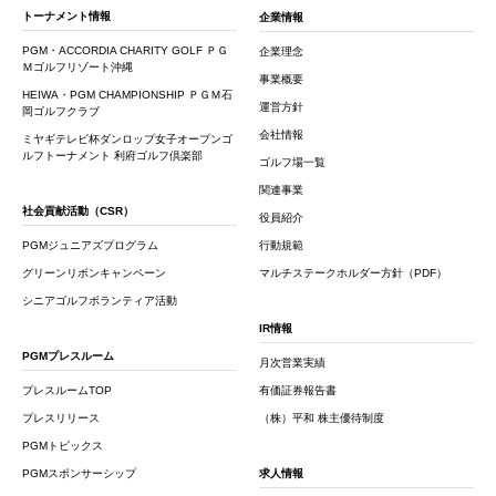
トーナメント情報
企業情報
PGM・ACCORDIA CHARITY GOLF ＰＧ
企業理念
Ｍゴルフリゾート沖縄
事業概要
HEIWA・PGM CHAMPIONSHIP ＰＧＭ石
運営方針
岡ゴルフクラブ
会社情報
ミヤギテレビ杯ダンロップ女子オープンゴ
ルフトーナメント 利府ゴルフ倶楽部
ゴルフ場一覧
関連事業
社会貢献活動（CSR）
役員紹介
PGMジュニアズプログラム
行動規範
グリーンリボンキャンペーン
マルチステークホルダー方針（PDF）
シニアゴルフボランティア活動
IR情報
PGMプレスルーム
月次営業実績
プレスルームTOP
有価証券報告書
プレスリリース
（株）平和 株主優待制度
PGMトピックス
PGMスポンサーシップ
求人情報