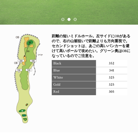
距離の短いミドルホール。左サイドにOBがある
ので、右の山裾狙いで距離よりも方向重視で。
セカンドショットは、あごの高いバンカーを避
けて高いボールで攻めたい。グリーン奥はOBに
なっているのでご注意を。
Black
352
Blue
341
White
325
Gold
325
Red
305