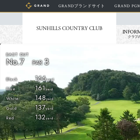
GRANDブランドサイト
GRAND P
INFOR
クラブ
No.7
3
PAR
166
Black
161
Blue
148
White
137
Gold
132
Red