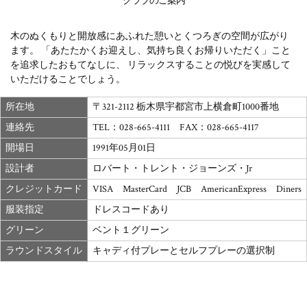
クラブのご案内
木のぬくもりと開放感にあふれた憩いとくつろぎの空間が広がり
ます。
「あたたかくお迎えし、気持ち良くお帰りいただく」こと
を追求したおもてなしに、
リラックスすることの悦びを実感して
いただけることでしょう。
所在地
〒321-2112
栃木県宇都宮市上横倉町1000番地
連絡先
TEL：028-665-4111
FAX：028-665-4117
開場日
1991年05月01日
設計者
ロバート・トレント・ジョーンズ・Jr
クレジットカード
VISA MasterCard JCB AmericanExpress Diners
服装指定
ドレスコードあり
グリーン
ベント１グリーン
ラウンドスタイル
キャディ付プレーと
セルフプレーの選択制