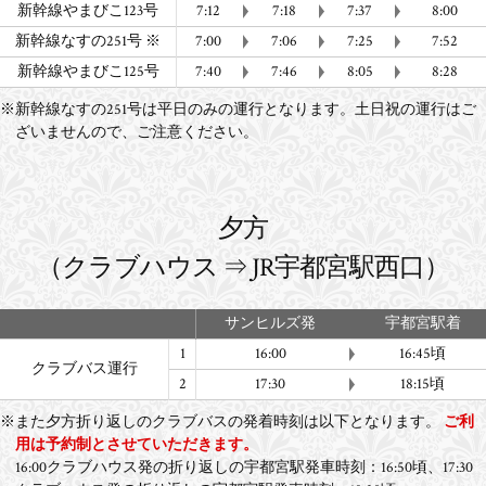
新幹線やまびこ123号
7:12
7:18
7:37
8:00
新幹線なすの251号 ※
7:00
7:06
7:25
7:52
新幹線やまびこ125号
7:40
7:46
8:05
8:28
※新幹線なすの251号は平日のみの運行となります。土日祝の運行はご
ざいませんので、ご注意ください。
夕方
（クラブハウス ⇒ JR宇都宮駅西口）
サンヒルズ発
宇都宮駅着
1
16:00
16:45頃
クラブバス運行
2
17:30
18:15頃
※また夕方折り返しのクラブバスの発着時刻は以下となります。
ご利
用は予約制とさせていただきます。
16:00クラブハウス発の折り返しの宇都宮駅発車時刻：16:50頃、17:30