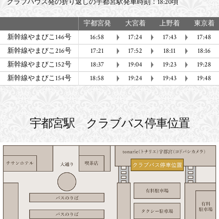
クラブハウス発の折り返しの宇都宮駅発車時刻：18:20頃
宇都宮発
大宮着
上野着
東京着
新幹線やまびこ146号
16:58
17:24
17:43
17:48
新幹線やまびこ216号
17:21
17:52
18:11
18:16
新幹線やまびこ152号
18:37
19:04
19:23
19:28
新幹線やまびこ154号
18:58
19:24
19:43
19:48
宇都宮駅 クラブバス停車位置