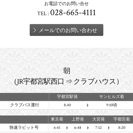
お電話でのお問い合せ
028-665-4111
TEL :
メールでのお問い合わせ
朝
（JR宇都宮駅西口 ⇒ クラブハウス）
宇都宮駅発
サンヒルズ着
クラブバス運行
8:40
9:10頃
東京発
上野発
大宮発
宇都宮着
快速ラビット号
6:41
6:48
7:12
8:20