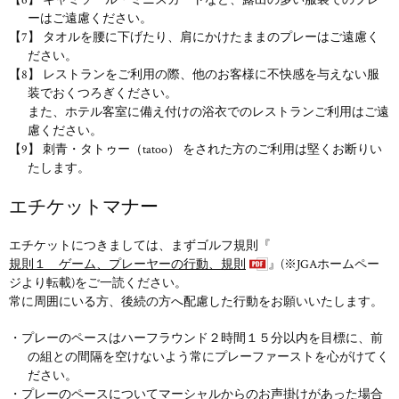
ーはご遠慮ください。
【7】 タオルを腰に下げたり、肩にかけたままのプレーはご遠慮く
ださい。
【8】 レストランをご利用の際、他のお客様に不快感を与えない服
装でおくつろぎください。
また、ホテル客室に備え付けの浴衣でのレストランご利用はご遠
慮ください。
【9】 刺青・タトゥー（tatoo） をされた方のご利用は堅くお断りい
たします。
エチケットマナー
エチケットにつきましては、まずゴルフ規則『
規則１ ゲーム、プレーヤーの行動、規則
』(※JGAホームペー
ジより転載)をご一読ください。
常に周囲にいる方、後続の方へ配慮した行動をお願いいたします。
・プレーのペースはハーフラウンド２時間１５分以内を目標に、前
の組との間隔を空けないよう常にプレーファーストを心がけてく
ださい。
・プレーのペースについてマーシャルからのお声掛けがあった場合