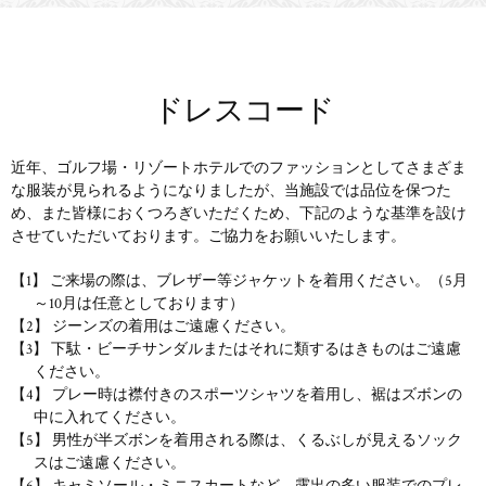
ドレスコード
近年、ゴルフ場・リゾートホテルでのファッションとしてさまざま
な服装が見られるようになりましたが、当施設では品位を保つた
め、また皆様におくつろぎいただくため、下記のような基準を設け
させていただいております。ご協力をお願いいたします。
【1】 ご来場の際は、ブレザー等ジャケットを着用ください。（5月
～10月は任意としております）
【2】 ジーンズの着用はご遠慮ください。
【3】 下駄・ビーチサンダルまたはそれに類するはきものはご遠慮
ください。
【4】 プレー時は襟付きのスポーツシャツを着用し、裾はズボンの
中に入れてください。
【5】 男性が半ズボンを着用される際は、くるぶしが見えるソック
スはご遠慮ください。
【6】 キャミソール・ミニスカートなど、露出の多い服装でのプレ